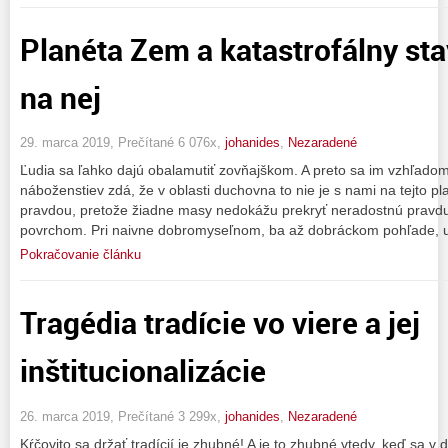
Planéta Zem a katastrofálny st
na nej
29. marca 2019, Prečítané 6 076x,
johanides
,
Nezaradené
Ľudia sa ľahko dajú obalamutiť zovňajškom. A preto sa im vzhľado
náboženstiev zdá, že v oblasti duchovna to nie je s nami na tejto pla
pravdou, pretože žiadne masy nedokážu prekryť neradostnú pravdu,
povrchom. Pri naivne dobromyseľnom, ba až dobráckom pohľade, u
Pokračovanie článku
Tragédia tradície vo viere a jej
inštitucionalizácie
26. marca 2019, Prečítané 3 299x,
johanides
,
Nezaradené
Kŕčovito sa držať tradícií je zhubné! A je to zhubné vtedy, keď sa v 