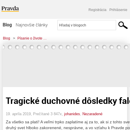
Registrácia
Prihlásenie
Blog
Najnovšie články
Najčítanejšie články
Blog
>
Písanie o živote …
Najkomentovanejšie články
Zoznam blogov
Komerčné blogy
Tragické duchovné dôsledky fa
19. apríla 2019, Prečítané 3 847x,
johanides
,
Nezaradené
Za všetko sa platí! A veľmi trpko zaplatíme aj za to, ak si z tohto s
druhý svet hlboko zakorenené, nesprávne, a vo vzťahu k Pravde pok