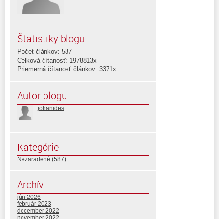
Štatistiky blogu
Počet článkov: 587
Celková čítanosť: 1978813x
Priemerná čítanosť článkov: 3371x
Autor blogu
johanides
Kategórie
Nezaradené
(587)
Archív
jún 2026
február 2023
december 2022
november 2022