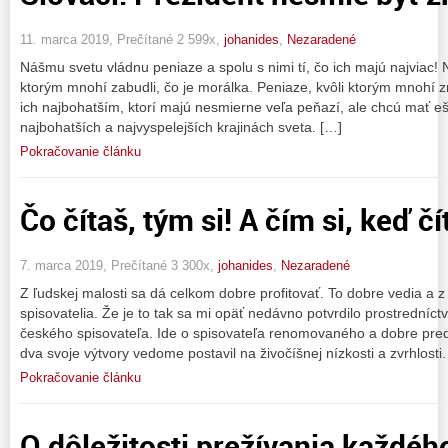
11. marca 2019, Prečítané 2 599x,
johanides
,
Nezaradené
Nášmu svetu vládnu peniaze a spolu s nimi tí, čo ich majú najviac!
ktorým mnohí zabudli, čo je morálka. Peniaze, kvôli ktorým mnohí z
ich najbohatším, ktorí majú nesmierne veľa peňazí, ale chcú mať ešte
najbohatších a najvyspelejších krajinách sveta. […]
Pokračovanie článku
Čo čítaš, tým si! A čím si, keď č
7. marca 2019, Prečítané 3 300x,
johanides
,
Nezaradené
Z ľudskej malosti sa dá celkom dobre profitovať. To dobre vedia a z
spisovatelia. Že je to tak sa mi opäť nedávno potvrdilo prostredníct
českého spisovateľa. Ide o spisovateľa renomovaného a dobre pred
dva svoje výtvory vedome postavil na živočíšnej nízkosti a zvrhlosti.
Pokračovanie článku
O dôležitosti prežívania každé