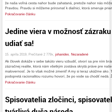
že naša voľná cesta nahor bude zahataná, pretože nahor nás môže 
Pravdou. Pravdu si môžeme prirovnať k diaľnici, ktorá smeruje pri
Pokračovanie článku
Jedine viera v možnosť zázraku
udiať sa!
15. apríla 2019, Prečítané 2 779x,
johanides
,
Nezaradené
Ak človek dokáže v sebe takúto vieru vzbudiť, otvorí sa pre ním brán
zázračnej realite, ktorá nám všetkým zostáva skrytá práve pre naš
malovernosť. Je to však možné zmeniť! A my si teraz ukážme ako. 
podopretá racionalitou rozumu hovorí, že po vode sa chodiť nedá. Ž
Pokračovanie článku
Spisovatelia zločinci, spisovatel
tvárlivá duša národa