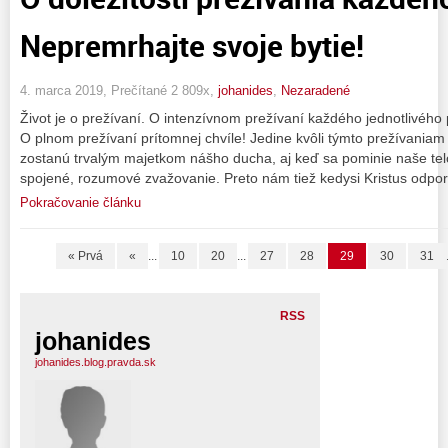
Nepremrhajte svoje bytie!
4. marca 2019, Prečítané 2 809x,
johanides
,
Nezaradené
Život je o prežívaní. O intenzívnom prežívaní každého jednotlivéh
O plnom prežívaní prítomnej chvíle! Jedine kvôli týmto prežívaniam
zostanú trvalým majetkom nášho ducha, aj keď sa pominie naše telo
spojené, rozumové zvažovanie. Preto nám tiež kedysi Kristus odpor
Pokračovanie článku
« Prvá
«
...
10
20
...
27
28
29
30
31
RSS
johanides
johanides.blog.pravda.sk