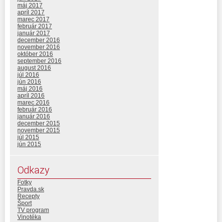
máj 2017
apríl 2017
marec 2017
február 2017
január 2017
december 2016
november 2016
október 2016
september 2016
august 2016
júl 2016
jún 2016
máj 2016
apríl 2016
marec 2016
február 2016
január 2016
december 2015
november 2015
júl 2015
jún 2015
Odkazy
Fotky
Pravda.sk
Recepty
Šport
TV program
Vinotéka