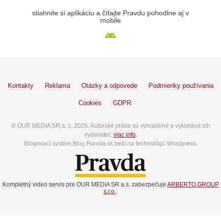
stiahnite si aplikáciu a čítajte Pravdu pohodlne aj v
mobile
Kontakty
Reklama
Otázky a odpovede
Podmienky používania
Cookies
GDPR
© OUR MEDIA SR a. s. 2026. Autorské práva sú vyhradené a vykonáva ich
vydavateľ,
viac info
.
Blogovací systém Blog.Pravda.sk beží na technológií Wordpress.
Kompletný video servis pre OUR MEDIA SR a.s. zabezpečuje
ARBERTO GROUP
s.r.o.
.