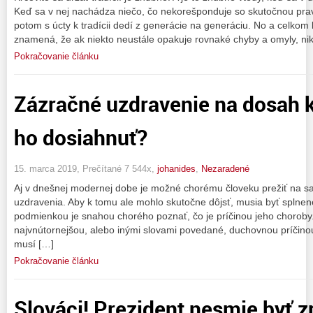
Keď sa v nej nachádza niečo, čo nekorešponduje so skutočnou prav
potom s úcty k tradícii dedí z generácie na generáciu. No a celkom 
znamená, že ak niekto neustále opakuje rovnaké chyby a omyly, ni
Pokračovanie článku
Zázračné uzdravenie na dosah
ho dosiahnuť?
15. marca 2019, Prečítané 7 544x,
johanides
,
Nezaradené
Aj v dnešnej modernej dobe je možné chorému človeku prežiť na s
uzdravenia. Aby k tomu ale mohlo skutočne dôjsť, musia byť splnen
podmienkou je snahou chorého poznať, čo je príčinou jeho choroby
najvnútornejšou, alebo inými slovami povedané, duchovnou príčinou
musí […]
Pokračovanie článku
Slováci! Prezident nesmie byť z