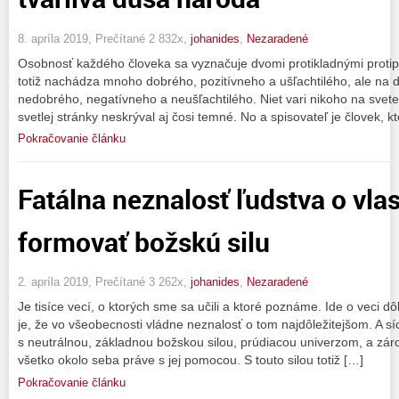
8. apríla 2019, Prečítané 2 832x,
johanides
,
Nezaradené
Osobnosť každého človeka sa vyznačuje dvomi protikladnými protip
totiž nachádza mnoho dobrého, pozitívneho a ušľachtilého, ale na 
nedobrého, negatívneho a neušľachtilého. Niet vari nikoho na svete
svetlej stránky neskrýval aj čosi temné. No a spisovateľ je človek, k
Pokračovanie článku
Fatálna neznalosť ľudstva o vla
formovať božskú silu
2. apríla 2019, Prečítané 3 262x,
johanides
,
Nezaradené
Je tisíce vecí, o ktorých sme sa učili a ktoré poznáme. Ide o veci dô
je, že vo všeobecnosti vládne neznalosť o tom najdôležitejšom. A sí
s neutrálnou, základnou božskou silou, prúdiacou univerzom, a zár
všetko okolo seba práve s jej pomocou. S touto silou totiž […]
Pokračovanie článku