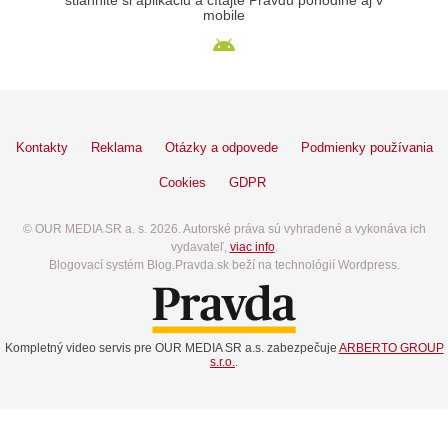
stiahnite si aplikáciu a čítajte Pravdu pohodlne aj v
mobile
Kontakty
Reklama
Otázky a odpovede
Podmienky používania
Cookies
GDPR
© OUR MEDIA SR a. s. 2026. Autorské práva sú vyhradené a vykonáva ich
vydavateľ,
viac info
.
Blogovací systém Blog.Pravda.sk beží na technológií Wordpress.
Kompletný video servis pre OUR MEDIA SR a.s. zabezpečuje
ARBERTO GROUP
s.r.o.
.