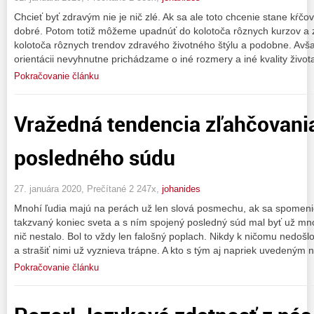
Chcieť byť zdravým nie je nič zlé. Ak sa ale toto chcenie stane kŕčov
dobré. Potom totiž môžeme upadnúť do kolotoča rôznych kurzov a z
kolotoča rôznych trendov zdravého životného štýlu a podobne. Avšak
orientácii nevyhnutne prichádzame o iné rozmery a iné kvality život
Pokračovanie článku
Vražedná tendencia zľahčovani
posledného súdu
27. januára 2020, Prečítané 2 247x,
johanides
Mnohí ľudia majú na perách už len slová posmechu, ak sa spomen
takzvaný koniec sveta a s ním spojený posledný súd mal byť už mno
nič nestalo. Bol to vždy len falošný poplach. Nikdy k ničomu nedošlo
a strašiť nimi už vyznieva trápne. A kto s tým aj napriek uvedeným
Pokračovanie článku