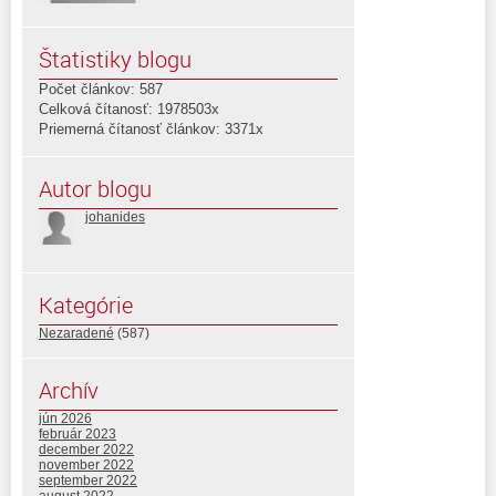
Štatistiky blogu
Počet článkov: 587
Celková čítanosť: 1978503x
Priemerná čítanosť článkov: 3371x
Autor blogu
johanides
Kategórie
Nezaradené
(587)
Archív
jún 2026
február 2023
december 2022
november 2022
september 2022