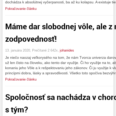
dochádza k absolútnej vyčerpanosti, ba až ku kolapsu. A existuje ti
Pokračovanie článku
Máme dar slobodnej vôle, ale z
zodpovednosť!
13. januára 2020, Prečítané 2 642x,
johanides
Je niečo naozaj veľkorysého na tom, že nám Tvorca univerza darova
už len čisto na človeku, ako tento dar využije. Či ho využije na to, a
konaniu jeho Vôle a k rešpektovaniu jeho zákonov. Či ju využije k v
princípmi dobra, lásky a spravodlivosti. Všetko toto spočíva bezvýh
Pokračovanie článku
Spoločnosť sa nachádza v chor
s tým?