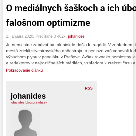
O mediálnych šaškoch a ich úb
falošnom optimizme
2. januára 2020, Prečítané 3 462x,
johanides
Je nemiestne zabávať sa, ak niekde došlo k tragédii. V zohľadnení
mestá zriekli silvestrovského ohňostroja, a peniaze zaň venovali 
výbuchom plynu v paneláku v Prešove. Avšak rovnako nemiestny je
a redaktorov v najrozličnejších médiách, vzhľadom k zrelosti času a 
Pokračovanie článku
RSS
johanides
johanides.blog.pravda.sk