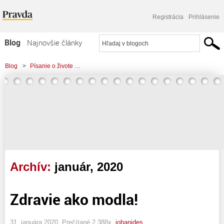
Registrácia
Prihlásenie
Blog
Najnovšie články
Najčítanejšie články
Blog
>
Písanie o živote …
Najkomentovanejšie články
Zoznam blogov
Komerčné blogy
Archív:
január, 2020
Zdravie ako modla!
31. januára 2020, Prečítané 2 388x,
johanides