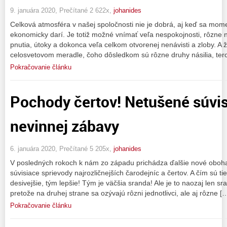
9. januára 2020, Prečítané 2 622x,
johanides
Celková atmosféra v našej spoločnosti nie je dobrá, aj keď sa mo
ekonomicky darí. Je totiž možné vnímať veľa nespokojnosti, rôzne n
pnutia, útoky a dokonca veľa celkom otvorenej nenávisti a zloby. A ž
celosvetovom meradle, čoho dôsledkom sú rôzne druhy násilia, ter
Pokračovanie článku
Pochody čertov! Netušené súvis
nevinnej zábavy
6. januára 2020, Prečítané 5 205x,
johanides
V posledných rokoch k nám zo západu prichádza ďalšie nové oboha
súvisiace sprievody najrozličnejších čarodejníc a čertov. A čím sú t
desivejšie, tým lepšie! Tým je väčšia sranda! Ale je to naozaj len sr
pretože na druhej strane sa ozývajú rôzni jednotlivci, ale aj rôzne [
Pokračovanie článku