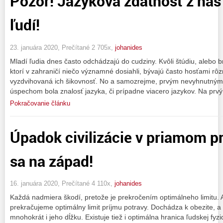
Pozor! Jazyková zdatnosť z nás
ľudí!
23. januára 2020, Prečítané 2 705x,
johanides
Mladí ľudia dnes často odchádzajú do cudziny. Kvôli štúdiu, alebo bri
ktorí v zahraničí niečo významné dosiahli, bývajú často hosťami rôz
vyzdvihovaná ich šikovnosť. No a samozrejme, prvým nevyhnutným
úspechom bola znalosť jazyka, či prípadne viacero jazykov. Na prvý
Pokračovanie článku
Úpadok civilizácie v priamom p
sa na západ!
16. januára 2020, Prečítané 4 110x,
johanides
Každá nadmiera škodí, pretože je prekročením optimálneho limitu.
prekračujeme optimálny limit príjmu potravy. Dochádza k obezite, a t
mnohokrát i jeho dĺžku. Existuje tiež i optimálna hranica ľudskej fyz