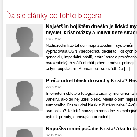
Ďalšie články od tohto blogera
Největším bojištěm dneška je lidská mys
myslet, klást otázky a mluvit beze stra
16.06.2026
Nadnárodní kapitál dominuje západním systémům. 
vypracovala OSN Všeobecnou deklaraci lidských pr
genocidu, imperiální násilí, státní teror a prokáz
byrokratických států obrátit právo, správu, police
celým populacím. V preambuli se uvádí, že [...]
Prečo udrel blesk do sochy Krista? Nev
27.02.2023
Internetom obletela fotografia známej monumentáln
Janeiru, ako do nej udrel blesk. Média o tom napísal
samotného Krista udrel blesk z čistého neba.“ Ak
symboliku? Je totiž naozaj mimoriadne znepokojivé,
bytosti prírody, spravujúce prírodné [...]
Nepoškvrnené počatie Krista! Ako to b
02.12.2022