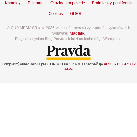
Kontakty
Reklama
Otázky a odpovede
Podmienky používania
Cookies
GDPR
© OUR MEDIA SR a. s. 2026. Autorské práva sú vyhradené a vykonáva ich
vydavateľ,
viac info
.
Blogovací systém Blog.Pravda.sk beží na technológií Wordpress.
Kompletný video servis pre OUR MEDIA SR a.s. zabezpečuje
ARBERTO GROUP
s.r.o.
.