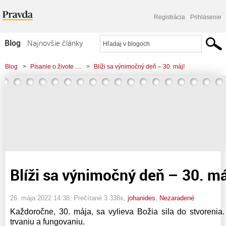
Registrácia
Prihlásenie
Blog
Najnovšie články
Najčítanejšie články
Blog
>
Písanie o živote …
>
Blíži sa výnimočný deň – 30. máj!
Najkomentovanejšie články
Zoznam blogov
Komerčné blogy
Blíži sa výnimočný deň – 30. má
26. mája 2022 14:38
, Prečítané 3 338x,
johanides
,
Nezaradené
Každoročne, 30. mája, sa vylieva Božia sila do stvorenia
trvaniu a fungovaniu.