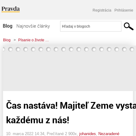
Registrácia
Prihlásenie
Blog
Najnovšie články
Najčítanejšie články
Blog
>
Písanie o živote …
Najkomentovanejšie články
>
Čas nastáva! Majiteľ Zeme vystaví účet každému z nás!
Zoznam blogov
Komerčné blogy
Čas nastáva! Majiteľ Zeme vysta
každému z nás!
10. marca 2022 14:34
, Prečítané 2 900x,
johanides
,
Nezaradené