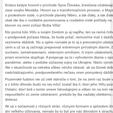
Kristus kedysi hovoril o príchode Syna Človeka, kresťania očakávajú
zase svojho Mesiáša. Hovorí sa o transformačnom procese, o Maysk
o poslednom súde, o príchode planéty Nibiru, a tak ďalej, a tak ďal
však ide iba o rozdielne pomenovania a rozdielne zrelé pohľady na j
ktorom na zemi zvíťazí Božia Vôľa!
Kto pozná túto Vôľu a svojim životom ju aj napĺňa, ten sa nemá čoho
v predpovedi počasia hlásia, že bude pršať, nemusíme mať z dažďa
vezmeme dáždnik. No a úplne rovnaké je to aj s prevratnými udalosť
zemi a už sa aj začínajú prejavovať extrémnym prírodným dianím, č
suchami, zemetraseniami, veternými smršťami, či inými udalosťami, 
priam enormne stupňuje. A prejavuje sa to i vyhrotením diania v sp
pandémie, alebo v podobe súčasnej vojny na Ukrajine. Niečo výnim
Ale v skutočnosti sa netreba vôbec ničoho obávať, ak sa človek dob
nadchádzajúceho, predpovedaného nečasu onen pomyslený dáždn
Pozemské ľudstvo vie už celé stáročia o tom, že na zemi raz bude 
a z tohto dôvodu budú na nej môcť zostať iba tí, ktorí jeho Vôľu pozn
Ostatní, ktorí boli v tomto smere ľahostajnými a vôbec im na tom nez
nepoučiteľní zo zeme odstránení, pretože by iba naďalej všetkému a 
doteraz.
Ak sa v súčasnosti z rôznych strán, rôznymi formami a spôsobmi šíri
dní veľkého účtovania, nemalo by to byť pre nás dôvodom k strachu 