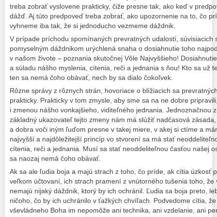
treba zobrať vyslovene prakticky, čiže presne tak, ako keď v predp
dážď. Aj túto predpoveď treba zobrať, ako upozornenie na to, čo p
vyhneme iba tak, že si jednoducho vezmeme dáždnik.
V prípade príchodu spomínaných prevratných udalostí, súvisiacich
pomyselným dáždnikom urýchlená snaha o dosiahnutie toho najpodst
v našom živote – poznania skutočnej Vôle Najvyššieho! Dosiahnuti
a súladu nášho myslenia, cítenia, reči a jednania s ňou! Kto sa už t
ten sa nemá čoho obávať, nech by sa dialo čokoľvek.
Rôzne správy z rôznych strán, hovoriace o blížiacich sa prevratnýc
prakticky. Prakticky v tom zmysle, aby sme sa na ne dobre pripravil
i zmenou nášho vonkajšieho, viditeľného jednania. Jednoznačnou 
základný ukazovateľ tejto zmeny nám má slúžiť nadčasová zásada,
a dobra voči iným ľuďom presne v takej miere, v akej si ctíme a m
najvyšší a najdôležitejší princíp vo stvorení sa má stať neoddelite
cítenia, reči a jednania. Musí sa stať neoddeliteľnou časťou našej o
sa naozaj nemá čoho obávať.
Ak sa ale ľudia boja a majú strach z toho, čo príde, ak cítia úzkosť
veľkom účtovaní, ich strach pramení z vnútorného tušenia toho, že v
nemajú nijaký dáždnik, ktorý by ich ochránil. Ľudia sa boja preto, le
ničoho, čo by ich uchránilo v ťažkých chvíľach. Podvedome cítia, že t
vševládneho Boha im nepomôže ani technika, ani vzdelanie, ani pen