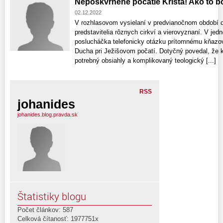
Nepoškvrnené počatie Krista! Ako to b
02.12.2022
V rozhlasovom vysielaní v predvianočnom období d
predstavitelia rôznych cirkví a vierovyznaní. V jed
poslucháčka telefonicky otázku prítomnému kňazovi
Ducha pri Ježišovom počatí. Dotyčný povedal, že k
potrebný obsiahly a komplikovaný teologický [...]
RSS
johanides
johanides.blog.pravda.sk
Štatistiky blogu
Počet článkov: 587
Celková čítanosť: 1977751x