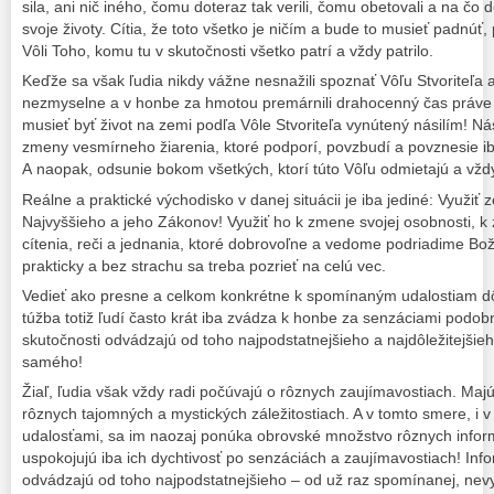
sila, ani nič iného, čomu doteraz tak verili, čomu obetovali a na čo
svoje životy. Cítia, že toto všetko je ničím a bude to musieť padnúť
Vôli Toho, komu tu v skutočnosti všetko patrí a vždy patrilo.
Keďže sa však ľudia nikdy vážne nesnažili spoznať Vôľu Stvoriteľa a 
nezmyselne a v honbe za hmotou premárnili drahocenný čas práve 
musieť byť život na zemi podľa Vôle Stvoriteľa vynútený násilím! Ná
zmeny vesmírneho žiarenia, ktoré podporí, povzbudí a povznesie iba t
A naopak, odsunie bokom všetkých, ktorí túto Vôľu odmietajú a vždy
Reálne a praktické východisko v danej situácii je iba jediné: Využiť
Najvyššieho a jeho Zákonov! Využiť ho k zmene svojej osobnosti, k
cítenia, reči a jednania, ktoré dobrovoľne a vedome podriadime Bož
prakticky a bez strachu sa treba pozrieť na celú vec.
Vedieť ako presne a celkom konkrétne k spomínaným udalostiam dô
túžba totiž ľudí často krát iba zvádza k honbe za senzáciami podob
skutočnosti odvádzajú od toho najpodstatnejšieho a najdôležitejši
samého!
Žiaľ, ľudia však vždy radi počúvajú o rôznych zaujímavostiach. Majú
rôznych tajomných a mystických záležitostiach. A v tomto smere, i v
udalosťami, sa im naozaj ponúka obrovské množstvo rôznych informá
uspokojujú iba ich dychtivosť po senzáciách a zaujímavostiach! Inf
odvádzajú od toho najpodstatnejšieho – od už raz spomínanej, ne