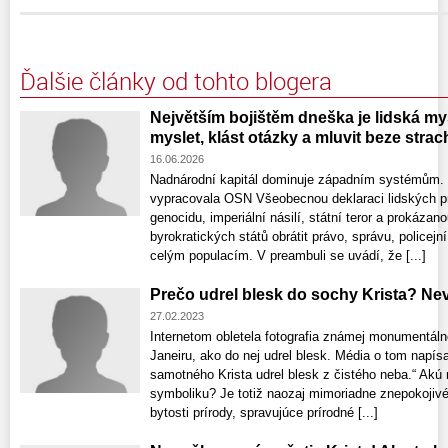
Ďalšie články od tohto blogera
Největším bojištěm dneška je lidská mys
myslet, klást otázky a mluvit beze stra
16.06.2026
Nadnárodní kapitál dominuje západním systémům. 
vypracovala OSN Všeobecnou deklaraci lidských pr
genocidu, imperiální násilí, státní teror a prokáz
byrokratických států obrátit právo, správu, police
celým populacím. V preambuli se uvádí, že [...]
Prečo udrel blesk do sochy Krista? Nev
27.02.2023
Internetom obletela fotografia známej monumentáln
Janeiru, ako do nej udrel blesk. Média o tom napísal
samotného Krista udrel blesk z čistého neba.“ Ak
symboliku? Je totiž naozaj mimoriadne znepokojivé,
bytosti prírody, spravujúce prírodné [...]