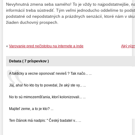
Nevyhnutná zmena seba samého! To je vždy to najpodstatnejšie, na 
informácií treba sústrediť. Tým veľmi jednoducho oddelíme to pods
podstatné od nepodstatných a prázdnych senzácií, ktoré nám v sku
žiaden duchovný prospech.
«
Varovanie pred nečistotou na internete a inde
Aký výz
Debata ( 7 príspevkov )
A fakticky a vecne oponovať nevieš ? Tak načo... ...
Jáj, aha! No kto by to povedal, že aký ste vy... ...
No to sú mimozemšťania, ktorí kolonizovali... ...
Majiteľ zeme, a to je kto? ...
Ten článok má nadpis: " Český badatel v... ...