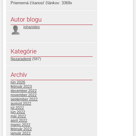
Priemerná čítanosť článkov: 3369x
Autor blogu
johanides
Kategórie
Nezaradené
(587)
Archív
jún 2026
február 2023
december 2022
november 2022
september 2022
august 2022
júl 2022
jún 2022
máj 2022
apríl 2022
marec 2022
február 2022
január 2022