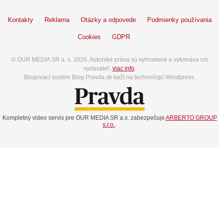
Kontakty
Reklama
Otázky a odpovede
Podmienky používania
Cookies
GDPR
© OUR MEDIA SR a. s. 2026. Autorské práva sú vyhradené a vykonáva ich
vydavateľ,
viac info
.
Blogovací systém Blog.Pravda.sk beží na technológií Wordpress.
Kompletný video servis pre OUR MEDIA SR a.s. zabezpečuje
ARBERTO GROUP
s.r.o.
.